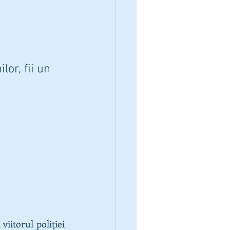
or, fii un 
iitorul poliției 