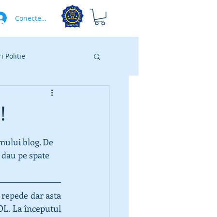
Conectează-te
 Politie
!
imului blog. De 
ă dau pe spate 
t repede dar asta 
OL. La începutul 