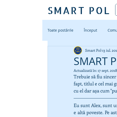
SMART POL
Toate postările
Început
Comu
Smart Pol
13 iul. 20
Accesorii Tactice
Noua Unif
SMART PO
Actualizată în:
17 sept. 2018
Trebuie să fiu sincer 
fapt, titlul e cel mai
cu el dar așa cum "put
Eu sunt Alex, sunt un 
e altă poveste. Pe as