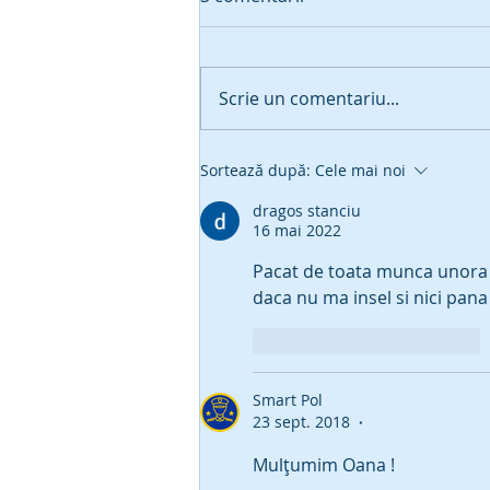
Scrie un comentariu...
Simularea Psihologica
Sortează după:
Cele mai noi
pentru Admiterea in
dragos stanciu
Structurile de Siguranta
16 mai 2022
Publica - Pregatire
Psihologic Politie
Pacat de toata munca unora 
daca nu ma insel si nici pana 
Apreciază
Răspunde
Smart Pol
23 sept. 2018
•
Mulțumim Oana ! 