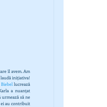
are îl avem. Am 
contactat oameni din toate domeniile și le-am spus despre ideea noastră, toți laudă inițiativa! 
 Biebel
 lucrează 
arla a nuanțat 
că urmează să ne 
ei au contribuit 