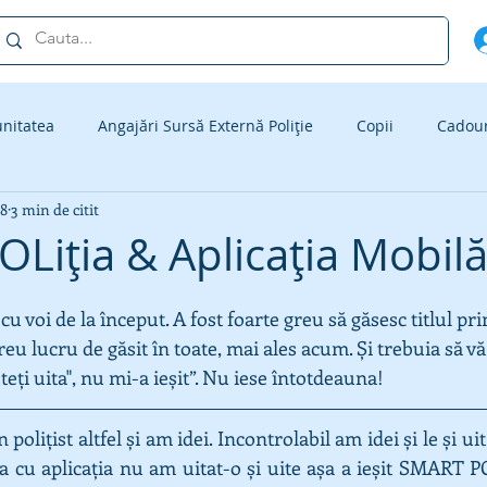
nitatea
Angajări Sursă Externă Poliție
Copii
Cadouri
18
3 min de citit
orma
Admitere Politie
Liția & Aplicația Mobilă
cu voi de la început. A fost foarte greu să găsesc titlul pr
 greu lucru de găsit în toate, mai ales acum. Și trebuia să v
eți uita", nu mi-a ieșit”. Nu iese întotdeauna!
polițist altfel și am idei. Incontrolabil am idei și le și ui
ta cu aplicația nu am uitat-o și uite așa a ieșit SMART P