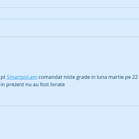
Angajari din Sursa Externa
Ocaz
la Politia Penitenciara - 321
Alatu
posturi vacante de agent
Cani
operativ
Caini
pt 
Smartpol.am
 comandat niste grade in luna martie pe 22 
in prezent nu au fost livrate