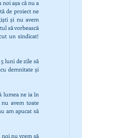
 noi așa că nu a 
ă de proiect ne 
ști și nu avem 
tul să vorbească 
cut un sindicat! 
 luni de zile să 
 cu demnitate și 
 lumea ne ia în 
 nu avem toate 
nu am apucat să 
 noi nu vrem să 