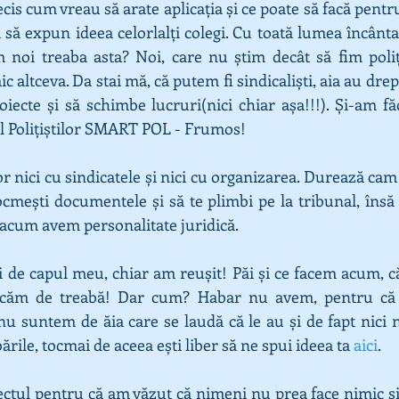
cis cum vreau să arate aplicația și ce poate să facă pentru
să expun ideea celorlalți colegi. Cu toată lumea încântat
noi treaba asta? Noi, care nu știm decât să fim poliți
c altceva. Da stai mă, că putem fi sindicaliști, aia au drep
iecte și să schimbe lucruri(nici chiar așa!!!). Și-am fă
al Polițiștilor SMART POL - Frumos!
r nici cu sindicatele și nici cu organizarea. Durează cam 5
tocmești documentele și să te plimbi pe la tribunal, însă
 acum avem personalitate juridică.
i de capul meu, chiar am reușit! Păi și ce facem acum, că
pucăm de treabă! Dar cum? Habar nu avem, pentru că
 nu suntem de ăia care se laudă că le au și de fapt nici 
rile, tocmai de aceea ești liber să ne spui ideea ta 
aici
. 
ctul pentru că am văzut că nimeni nu prea face nimic și