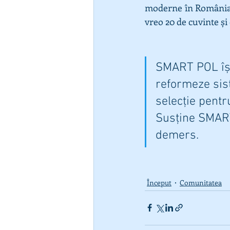
moderne în România ș
vreo 20 de cuvinte și 
SMART POL îș
reformeze sis
selecție pentru 
Susține SMART
demers. 
Început
Comunitatea