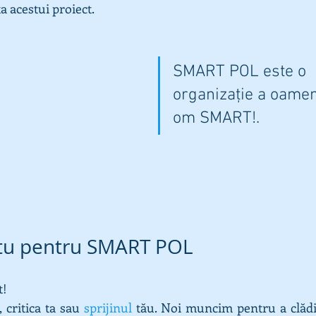
a acestui proiect.
SMART POL este o 
organizație a oamenil
om SMART!. 
 tu pentru SMART POL
t!
, critica ta sau 
sprijinul
 tău. Noi muncim pentru a clădi v