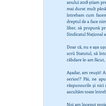
anului 2018 știam pre
mai durat mult până 
întrebam cum facem 
dreptul de a face nimi
liber, să propună pro
Sindicatul Național 
Doar că, nu e așa ușo
scrii Statutul, să în
răbdare le-am făcut,
Așadar, am reușit! A
serios!? Păi, ne a
răspunsurile și nici
ascultăm toate întrebă
Noi am început proie