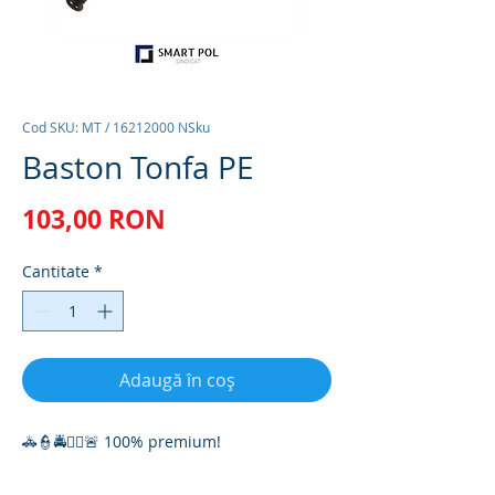
Cod SKU: MT / 16212000 NSku
Baston Tonfa PE
Preț
103,00 RON
Cantitate
*
Adaugă în coș
🚓👮🚔👮‍♀️🚨 100% premium!