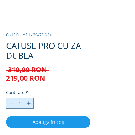
Cod SKU: MFH / 29473 NSku
CATUSE PRO CU ZA
DUBLA
Preț
 319,00 RON 
Preț
normal
219,00 RON
redus
Cantitate
*
Adaugă în coș