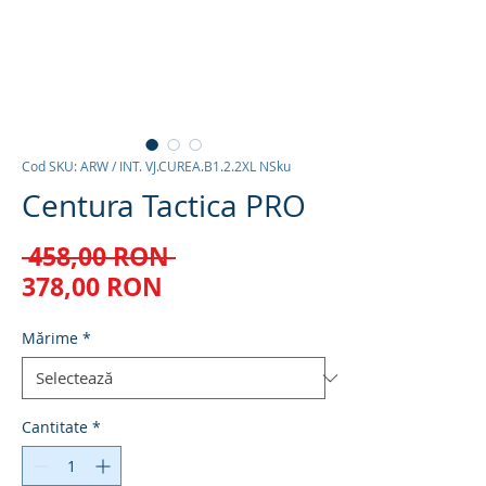
Cod SKU: ARW / INT. VJ.CUREA.B1.2.2XL NSku
Centura Tactica PRO
Preț
 458,00 RON 
Preț
normal
378,00 RON
redus
Mărime
*
Cantitate
*