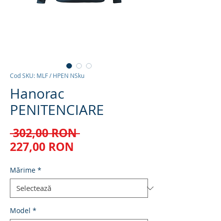
Cod SKU: MLF / HPEN NSku
Hanorac
PENITENCIARE
Preț
 302,00 RON 
Preț
normal
227,00 RON
redus
Mărime
*
Model
*