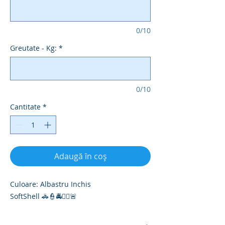
0/10
Greutate - Kg:
*
0/10
Cantitate
*
Adaugă în coș
Culoare: Albastru Inchis
SoftShell 🚓👮🚔👮‍♀️🚨