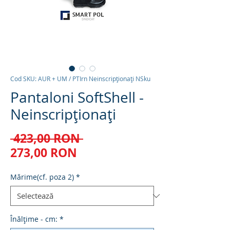
Cod SKU: AUR + UM / PTIrn Neinscripționați NSku
Pantaloni SoftShell -
Neinscripționați
Preț
 423,00 RON 
Preț
normal
273,00 RON
redus
Mărime(cf. poza 2)
*
Înălțime - cm:
*