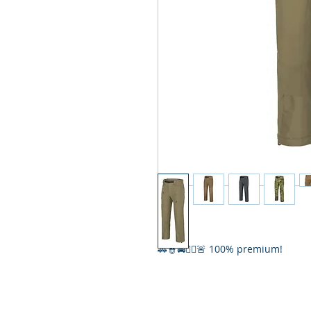
🚓👮🚔👮‍♀️🚨 100% premium!