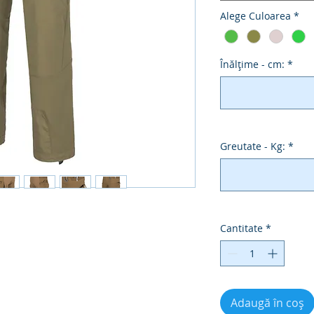
Alege Culoarea
*
Înălțime - cm:
*
Greutate - Kg:
*
Cantitate
*
Adaugă în coș