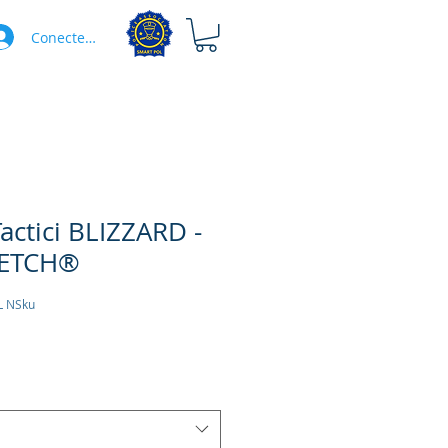
Conectează-te
actici BLIZZARD -
ETCH®
L NSku
Preț