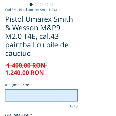
Cod SKU: Pistol Umarex Smith NSku
Pistol Umarex Smith
& Wesson M&P9
M2.0 T4E, cal.43
paintball cu bile de
cauciuc
Preț
 1.400,00 RON 
Preț
normal
1.240,00 RON
redus
Înălțime - cm:
*
0/10
Greutate - Kg:
*