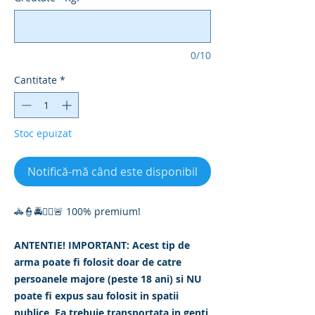
0/10
Cantitate
*
Stoc epuizat
Notifică-mă când este disponibil
🚓👮🚔👮‍♀️🚨 100% premium!
ANTENTIE! IMPORTANT: Acest tip de
arma poate fi folosit doar de catre
persoanele majore (peste 18 ani) si NU
poate fi expus sau folosit in spatii
publice. Ea trebuie transportata in genti