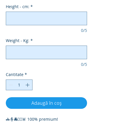
Height - cm:
*
0/5
Weight - Kg:
*
0/5
Cantitate
*
Adaugă în coș
🚓👮🚔👮‍♀️🚨 100% premium!