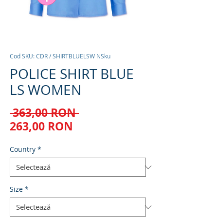
Cod SKU: CDR / SHIRTBLUELSW NSku
POLICE SHIRT BLUE
LS WOMEN
Preț
 363,00 RON 
Preț
normal
263,00 RON
redus
Country
*
Size
*