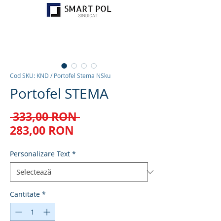
Cod SKU: KND / Portofel Stema NSku
Portofel STEMA
Preț
 333,00 RON 
Preț
normal
283,00 RON
redus
Personalizare Text
*
Cantitate
*