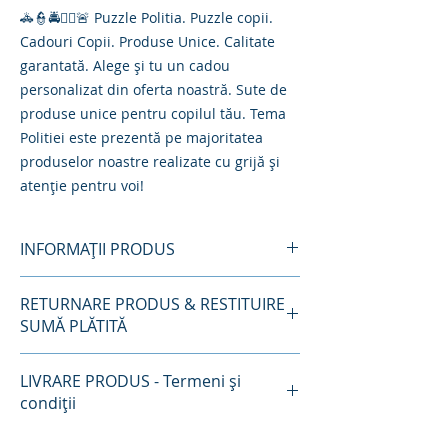
🚓👮🚔👮‍♀️🚨 Puzzle Politia. Puzzle copii.
Cadouri Copii. Produse Unice. Calitate
garantată. Alege și tu un cadou
personalizat din oferta noastră. Sute de
produse unice pentru copilul tău. Tema
Politiei este prezentă pe majoritatea
produselor noastre realizate cu grijă și
atenție pentru voi!
INFORMAȚII PRODUS
Joc Editie Publicitara Smart Pol sub forma
RETURNARE PRODUS & RESTITUIRE
de Puzzle
SUMĂ PLĂTITĂ
Culorile și detaliile de design pot varia.
Îndepărtați toate elementele de ambalaj
Produsele vândute pe acest site pot fi
înainte de a oferi jucăria copilului. Nu
LIVRARE PRODUS - Termeni și
returnate în termen de 14 zile conform
lăsați pungi de plastic la îndemâna
condiții
prevedrilor OUG 34/2014 cu excepția
copiilor – pericol de asfixiere. Vă rugăm
celor definite conform art. 16, lit. c, OUG
să păstrați ambalajul și toate informațiile
Livrare în 5-15 zile lucrătoare
34/14.