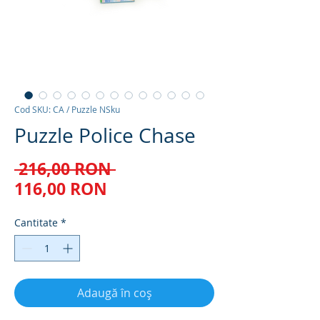
Cod SKU: CA / Puzzle NSku
Puzzle Police Chase
Preț
 216,00 RON 
Preț
normal
116,00 RON
redus
Cantitate
*
Adaugă în coș