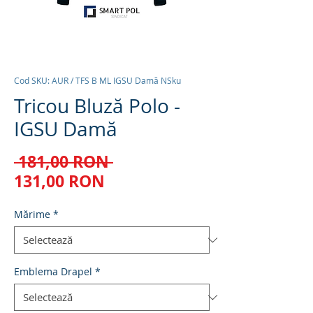
Cod SKU: AUR / TFS B ML IGSU Damă NSku
Tricou Bluză Polo -
IGSU Damă
Preț
 181,00 RON 
Preț
normal
131,00 RON
redus
Mărime
*
Emblema Drapel
*