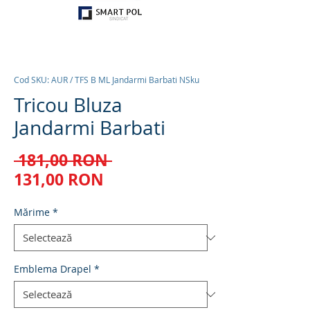
Cod SKU: AUR / TFS B ML Jandarmi Barbati NSku
Tricou Bluza
Jandarmi Barbati
Preț
 181,00 RON 
Preț
normal
131,00 RON
redus
Mărime
*
Emblema Drapel
*