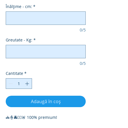
Înălțime - cm:
*
0/5
Greutate - Kg:
*
0/5
Cantitate
*
Adaugă în coș
🚓👮🚔👮‍♀️🚨 100% premium!