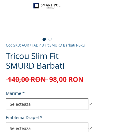
Cod SKU: AUR / TADP B Fit SMURD Barbati NSku
Tricou Slim Fit
SMURD Barbati
Preț
Preț
 140,00 RON 
98,00 RON
normal
redus
Mărime
*
Emblema Drapel
*