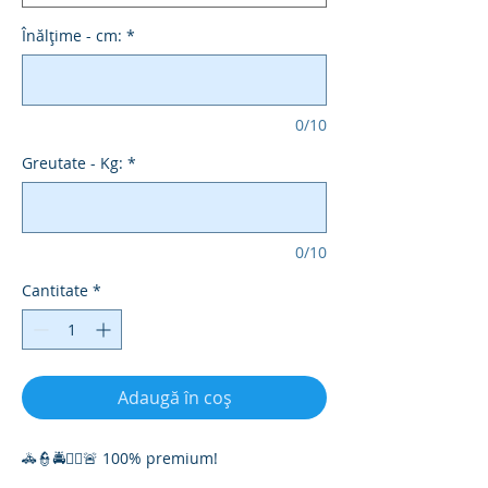
Înălțime - cm:
*
0/10
Greutate - Kg:
*
0/10
Cantitate
*
Adaugă în coș
🚓👮🚔👮‍♀️🚨 100% premium!