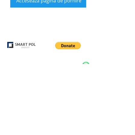
Accesează pagina de pornire
Comenzi:
+40 771 238 505
Contact
Termeni si Conditii
Locatie
Ghid Marimi
Retragere
Contul Meu
Timisoara - Timis - Romania