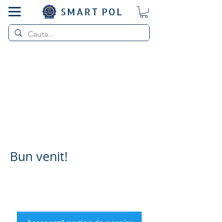
SMART POL
Bun venit!
Începi să navighezi și plasează prima
comandă.