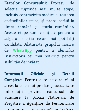
Etapelor Concursului:
 Procesul de 
selecție cuprinde mai multe etape, 
inclusiv contravizita medicală, testarea 
aptitudinilor fizice, și proba scrisă la 
limba română și istoria românilor. 
Aceste etape sunt esențiale pentru a 
asigura selecția celor mai potriviți 
candidați. 
Alătură-te grupului nostru 
de 
WhatsApp
 pentru a identifica 
Instructorii cei mai potriviți pentru 
stilul tău de învățat. 
Informații Oficiale și Detalii 
Complete:
 Pentru a te asigura că ai 
acces la cele mai precise și actualizate 
informații privind concursul de 
admitere la Școala Națională de 
Pregătire a Agenților de Penitenciare 
„Constantin Brâncoveanu” Târgu Ocna, 