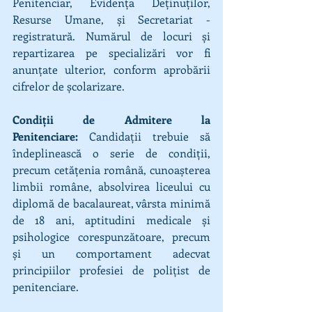
Penitenciar, Evidența Deținuților, 
Resurse Umane, și Secretariat - 
registratură. Numărul de locuri și 
repartizarea pe specializări vor fi 
anunțate ulterior, conform aprobării 
cifrelor de școlarizare.
Condiții de Admitere la 
Penitenciare:
 Candidații trebuie să 
îndeplinească o serie de condiții, 
precum cetățenia română, cunoașterea 
limbii române, absolvirea liceului cu 
diplomă de bacalaureat, vârsta minimă 
de 18 ani, aptitudini medicale și 
psihologice corespunzătoare, precum 
și un comportament adecvat 
principiilor profesiei de polițist de 
penitenciare.