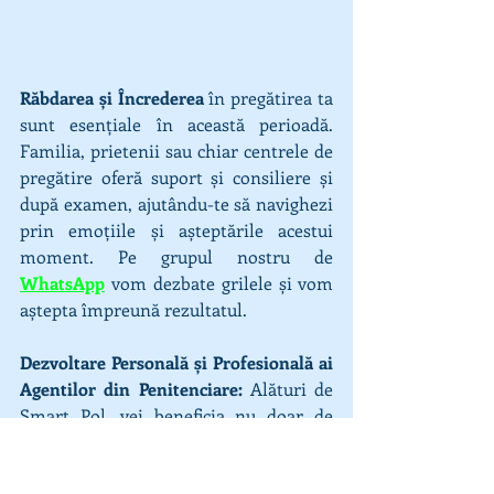
Răbdarea și Încrederea
 în pregătirea ta 
sunt esențiale în această perioadă. 
Familia, prietenii sau chiar centrele de 
pregătire oferă suport și consiliere și 
după examen, ajutându-te să navighezi 
prin emoțiile și așteptările acestui 
moment. Pe grupul nostru de 
WhatsApp
 vom dezbate grilele și vom 
aștepta împreună rezultatul.
Dezvoltare Personală și Profesională ai 
Agentilor din Penitenciare:
 Alături de 
Smart Pol, vei beneficia nu doar de 
pregătirea tehnică necesară admiterii, 
ci și de dezvoltarea competențelor 