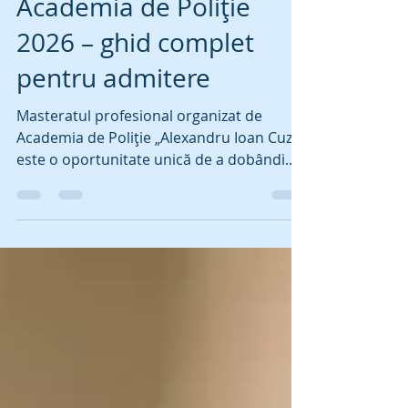
Master profesional la
Academia de Poliție
2026 – ghid complet
pentru admitere
Masteratul profesional organizat de
Academia de Poliție „Alexandru Ioan Cuza”
este o oportunitate unică de a dobândi
cunoștințe avansate și de a accede la un
grad profesional de ofițer de poliție. Cu o
durată de un an, structurat în două
semestre și 60 de credite transferabile,
acest program este deschis absolvenților
cu diplomă de licență (240 credite - 4 ani)
și își propune să formeze specialiști de
elită în domeniul ordinii și siguranței
publice. Depunerea cererilor de îns