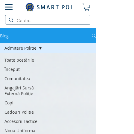
SMART POL
Blog
Admitere Politie
Toate postările
Început
Comunitatea
Angajări Sursă
Externă Poliție
Copii
Cadouri Politie
Accesorii Tactice
Noua Uniforma