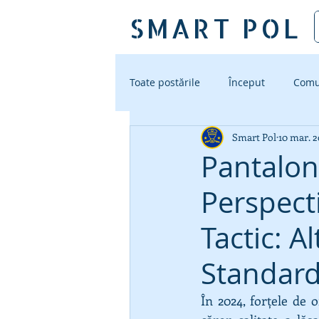
SMART POL
Toate postările
Început
Comu
Smart Pol
10 mar. 
Accesorii Tactice
Noua Unif
Pantaloni
Perspect
Tactic: A
Standard
În 2024, forțele de 