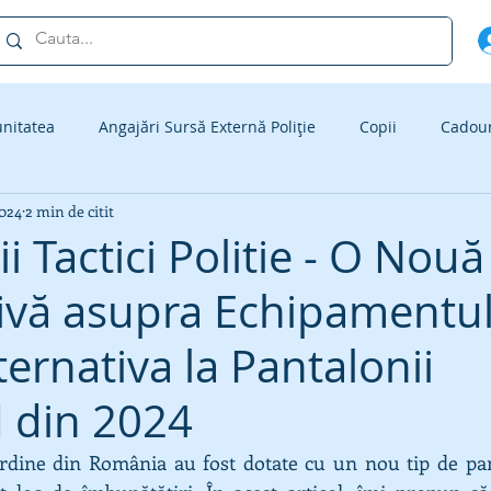
nitatea
Angajări Sursă Externă Poliție
Copii
Cadouri
2024
2 min de citit
orma
Admitere Politie
i Tactici Politie - O Nouă
ivă asupra Echipamentul
lternativa la Pantalonii
 din 2024
ordine din România au fost dotate cu un nou tip de panta