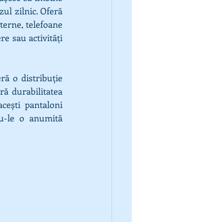
ul zilnic. Oferă 
erne, telefoane 
e sau activități 
ă o distribuție 
ră durabilitatea 
cești pantaloni 
u-le o anumită 