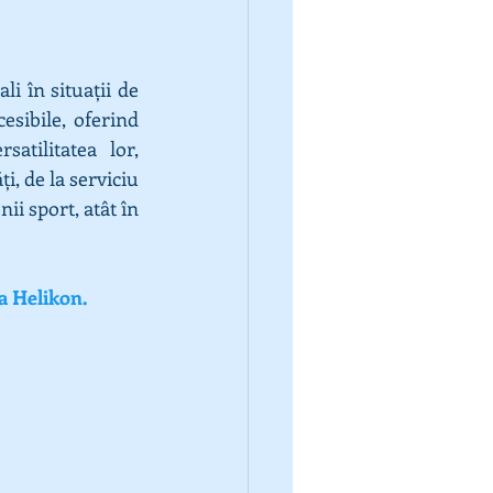
i în situații de 
sibile, oferind 
soluții de depozitare organizată pentru echipamentul esențial. Prin versatilitatea lor, 
i, de la serviciu 
i sport, atât în 
la Helikon.