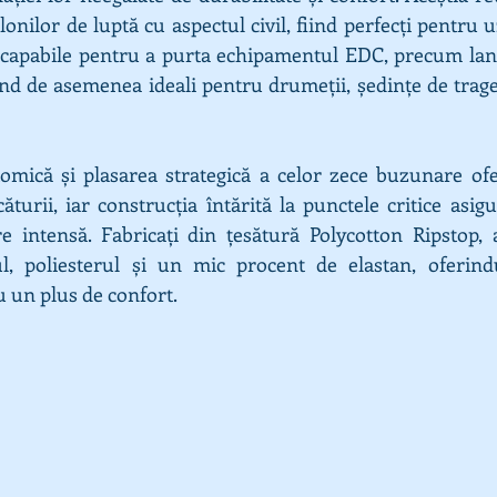
lonilor de luptă cu aspectul civil, fiind perfecți pentru uz
 capabile pentru a purta echipamentul EDC, precum lant
ind de asemenea ideali pentru drumeții, ședințe de trager
omică și plasarea strategică a celor zece buzunare ofer
ăturii, iar construcția întărită la punctele critice asigu
re intensă. Fabricați din țesătură Polycotton Ripstop, a
, poliesterul și un mic procent de elastan, oferind
u un plus de confort.