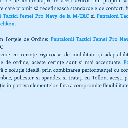
at loc de îmbunătățiri. În acest articol, îmi propun s
e care promit să redefinească standardele de confort, fu
i Tactici Femei Pro Navy
 de la M-TAC
 și 
Pantaloni Tac
elikon.
n Forțele de Ordine: 
Pantalonii Tactici Femei Pro Nav
AC
 vine cu cerințe riguroase de mobilitate și adaptabilit
ile de ordine, aceste cerințe sunt și mai accentuate. 
Pa
ră o soluție ideală, prin combinarea performanței cu conf
ac, poliester și spandex și tratați cu Teflon, acești p
cție împotriva elementelor, fără a compromite flexibilitate