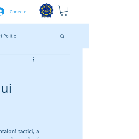
Conectează-te
 Politie
ui
loni tactici, a 