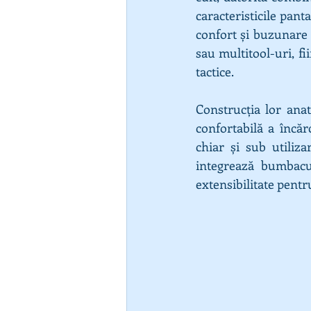
caracteristicile panta
confort și buzunare
sau multitool-uri, fi
tactice.
Construcția lor anat
confortabilă a încărc
chiar și sub utiliza
integrează bumbacul
extensibilitate pentr