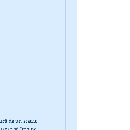
ură de un statut 
eușesc să îmbine 