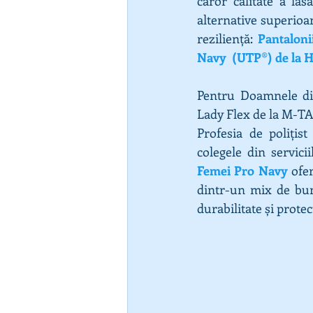
căror calitate a lăs
alternative superioar
reziliență: 
Pantaloni
Navy  (UTP®) de la H
Pentru Doamnele di
Lady Flex de la M-T
Profesia de polițist
colegele din servici
Femei Pro Navy
 ofe
dintr-un mix de bumb
durabilitate și prote