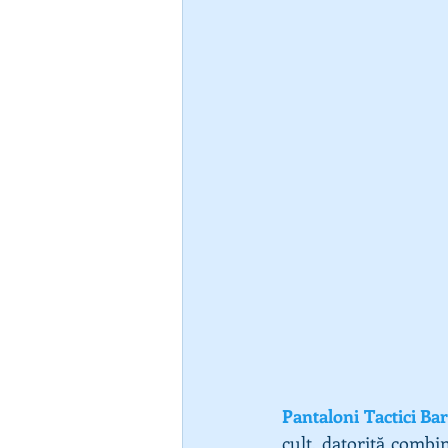
Pantaloni Tactici Ba
cult, datorită combin