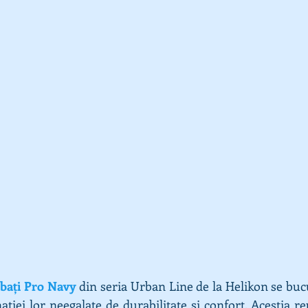
rbați Pro Navy
 din seria Urban Line de la Helikon se buc
ației lor neegalate de durabilitate și confort. Aceștia r