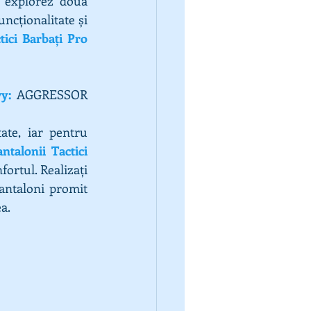
ă explorez două 
ncționalitate și 
tici Barbați Pro
y: 
AGGRESSOR 
ate, iar pentru 
ntalonii Tactici 
ortul. Realizați 
antaloni promit 
a.