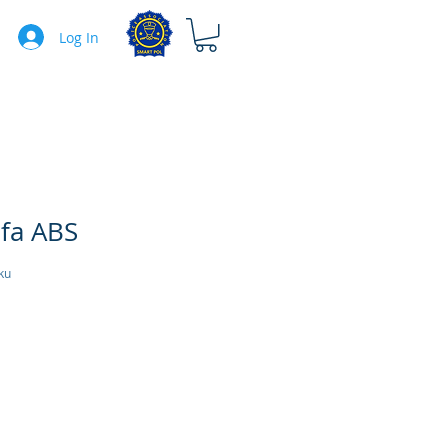
Log In
fa ABS
ku
rice