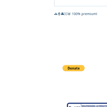
🚓👮🚔👮‍♀️🚨 100% premium!