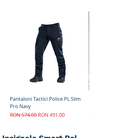
Pantaloni Tactici Police PL Slim
Pantaloni Tactici Pol
Pro Navy
Pro Navy
Regular Price
Sale Price
Regular Price
RON 574.00
RON 491.00
RON 574.00