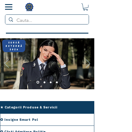
SMART POL
★ Categorii Produse & Servicii
✪ Insigne Smart Pol
✪ Cărți Admitere Poliție