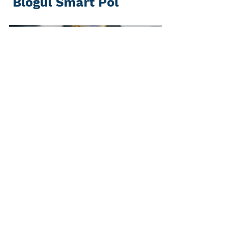
Blogul Smart Pol
Feb 19, 2023
2 min read
SMART POL Badges - A Recognized and
Respected Symbol Worldwide