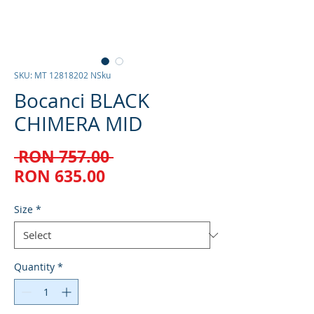
SKU: MT 12818202 NSku
Bocanci BLACK
CHIMERA MID
Regular
 RON 757.00 
Sale
Price
RON 635.00
Price
Size
*
Quantity
*