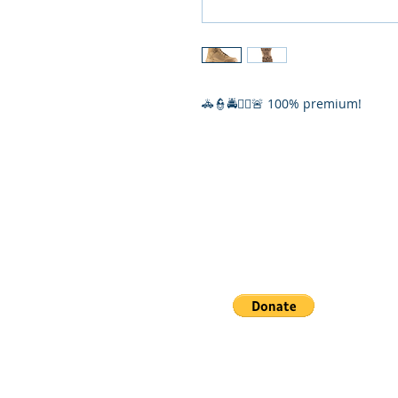
🚓👮🚔👮‍♀️🚨 100% premium!