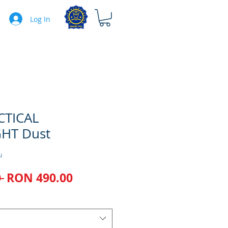
Log In
CTICAL
HT Dust
u
Regular
Sale
 
RON 490.00
Price
Price