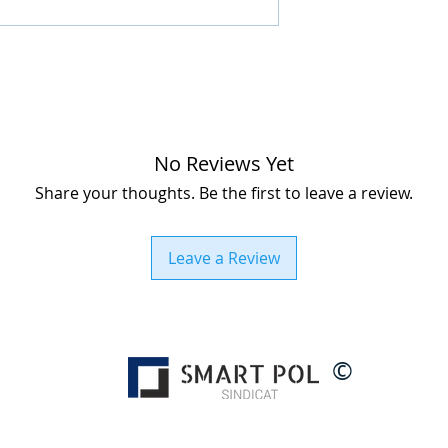
crește până la 60 zile
solicitată plata în a
- ghete foarte usoa
- talpa robusta este
antiderapanta
- stabilitate ridicat
- zona degetelor ra
- limba si degetele 
- captuseala de plas
No Reviews Yet
- brant EVA detasabi
Share your thoughts. Be the first to leave a review.
- inchidere cu siret
Leave a Review
©