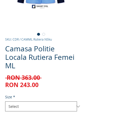
SKU: CDR / CAMML Rutiera NSku
Camasa Politie
Locala Rutiera Femei
ML
Regular
 RON 363.00 
Sale
Price
RON 243.00
Price
Size
*