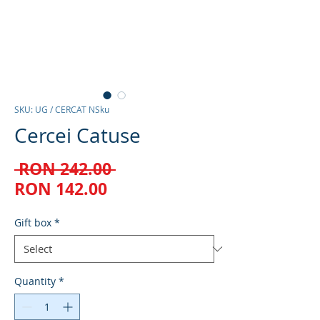
SKU: UG / CERCAT NSku
Cercei Catuse
Regular
 RON 242.00 
Sale
Price
RON 142.00
Price
Gift box
*
Quantity
*