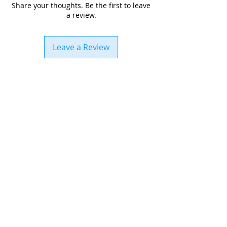
Share your thoughts. Be the first to leave
perioada de așteptare poate crește până
a review.
la 60 zile iar clientului îi poate fi solicitată
plata în avans.
Leave a Review