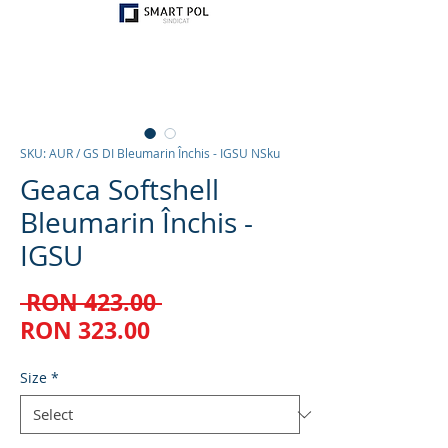
SKU: AUR / GS DI Bleumarin Închis - IGSU NSku
Geaca Softshell
Bleumarin Închis -
IGSU
Regular
 RON 423.00 
Sale
Price
RON 323.00
Price
Size
*