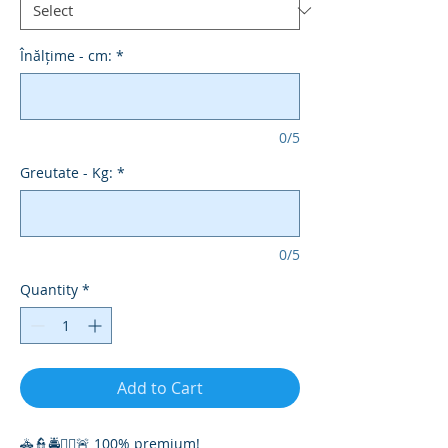
Înălțime - cm:
*
0/5
Greutate - Kg:
*
0/5
Quantity
*
Add to Cart
🚓👮🚔👮‍♀️🚨 100% premium!