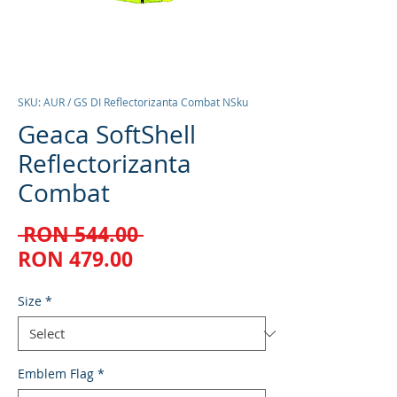
SKU: AUR / GS DI Reflectorizanta Combat NSku
Geaca SoftShell
Reflectorizanta
Combat
Regular
 RON 544.00 
Sale
Price
RON 479.00
Price
Size
*
Emblem Flag
*