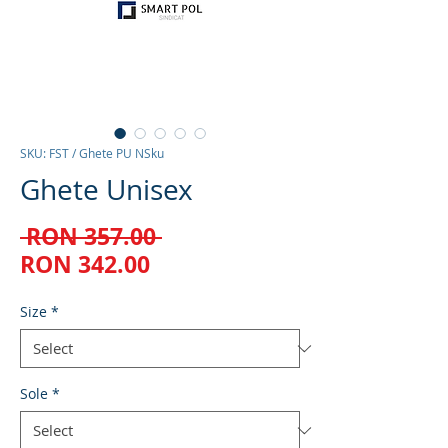
SKU: FST / Ghete PU NSku
Ghete Unisex
Regular
 RON 357.00 
Sale
Price
RON 342.00
Price
Size
*
Sole
*