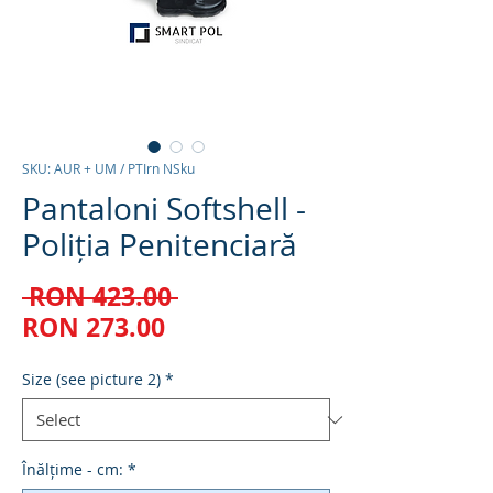
SKU: AUR + UM / PTIrn NSku
Pantaloni Softshell -
Poliția Penitenciară
Regular
 RON 423.00 
Sale
Price
RON 273.00
Price
Size (see picture 2)
*
Înălțime - cm:
*