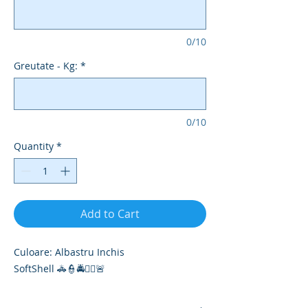
0/10
Greutate - Kg:
*
0/10
Quantity
*
Add to Cart
Culoare: Albastru Inchis
SoftShell 🚓👮🚔👮‍♀️🚨