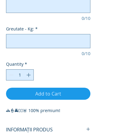
0/10
Greutate - Kg:
*
0/10
Quantity
*
Add to Cart
🚓👮🚔👮‍♀️🚨 100% premium!
INFORMAȚII PRODUS