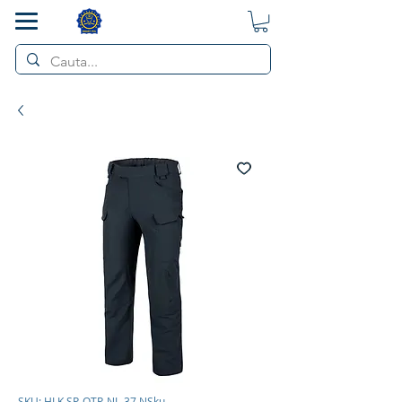
SMART POL
SKU: HLK SP-OTP-NL-37 NSku