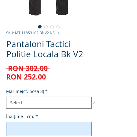
SKU: MT 11853102 Bk V2 NSku
Pantaloni Tactici
Politie Locala Bk V2
Regular
 RON 302.00 
Sale
Price
RON 252.00
Price
Mărime(cf. poza 3)
*
Înălțime - cm:
*