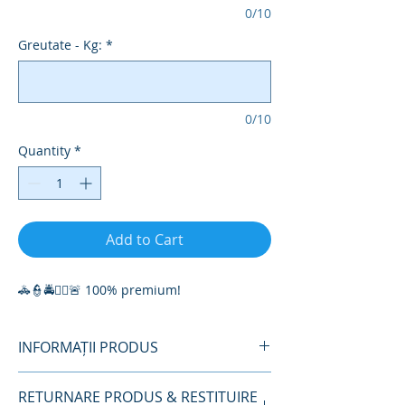
0/10
Greutate - Kg:
*
0/10
Quantity
*
Add to Cart
🚓👮🚔👮‍♀️🚨 100% premium!
INFORMAȚII PRODUS
100% bumbac
RETURNARE PRODUS & RESTITUIRE
Tesatura Ripstop