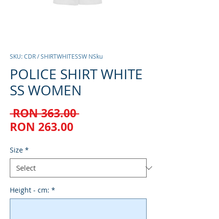
SKU: CDR / SHIRTWHITESSW NSku
POLICE SHIRT WHITE
SS WOMEN
Regular
 RON 363.00 
Sale
Price
RON 263.00
Price
Size
*
Height - cm:
*