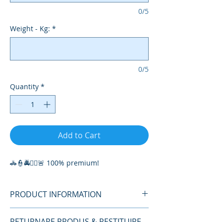
0/5
Weight - Kg:
*
0/5
Quantity
*
Add to Cart
🚓👮🚔👮‍♀️🚨 100% premium!
PRODUCT INFORMATION
Police Shirt - Women - SMART POL
RETURNARE PRODUS & RESTITUIRE