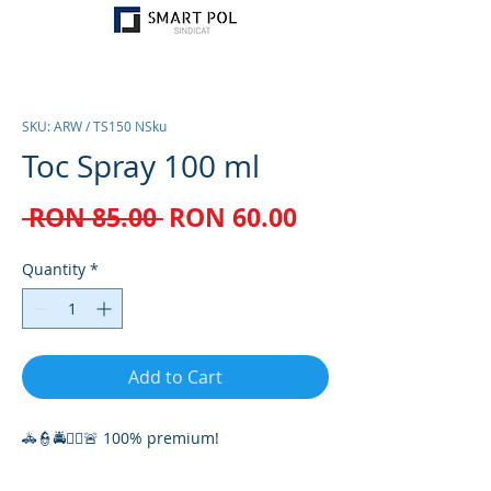
SKU: ARW / TS150 NSku
Toc Spray 100 ml
Regular
Sale
 RON 85.00 
RON 60.00
Price
Price
Quantity
*
Add to Cart
🚓👮🚔👮‍♀️🚨 100% premium!