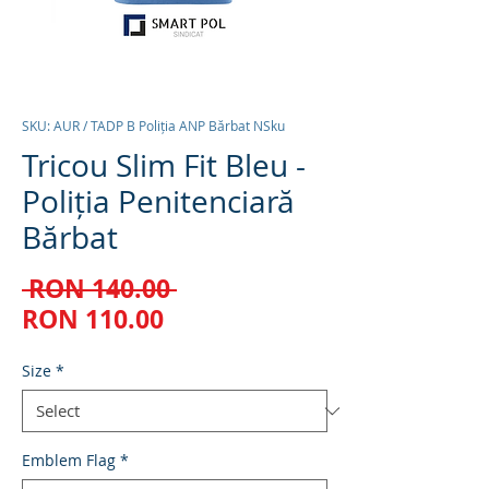
SKU: AUR / TADP B Poliția ANP Bărbat NSku
Tricou Slim Fit Bleu -
Poliția Penitenciară
Bărbat
Regular
 RON 140.00 
Sale
Price
RON 110.00
Price
Size
*
Emblem Flag
*