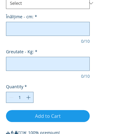
Înălțime - cm:
*
0/10
Greutate - Kg:
*
0/10
Quantity
*
Add to Cart
🚓👮🚔👮‍♀️🚨 100% premium!