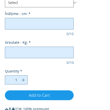
Înălțime - cm:
*
0/10
Greutate - Kg:
*
0/10
Quantity
*
Add to Cart
🚓👮🚔👮‍♀️🚨 100% premium!