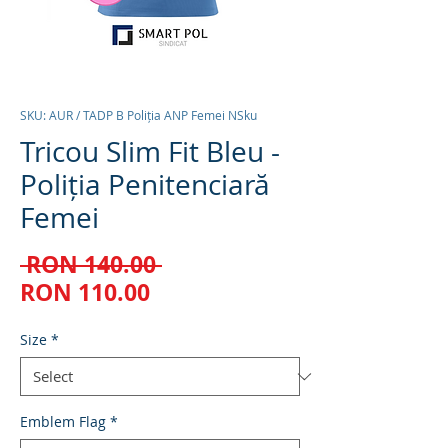
SKU: AUR / TADP B Poliția ANP Femei NSku
Tricou Slim Fit Bleu -
Poliția Penitenciară
Femei
Regular
 RON 140.00 
Sale
Price
RON 110.00
Price
Size
*
Emblem Flag
*