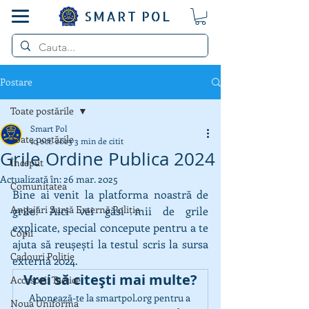
SMART POL
Postare
Toate postările
Smart Pol
Toate postările
10 oct. 2023
3 min de citit
Grile Ordine Publica 2024
Început
Actualizată în:
26 mar. 2025
Comunitatea
Bine ai venit la platforma noastră de 
Angajări Sursă Externă Poliție
grile! Aici vei găsi mii de grile 
explicate, special concepute pentru a te 
Copii
ajuta să reușești la testul scris la sursa 
Cadouri Politie
externă 2024.
Vrei să citești mai multe?
Accesorii Tactice
Abonează-te la smartpol.org pentru a 
Noua Uniforma