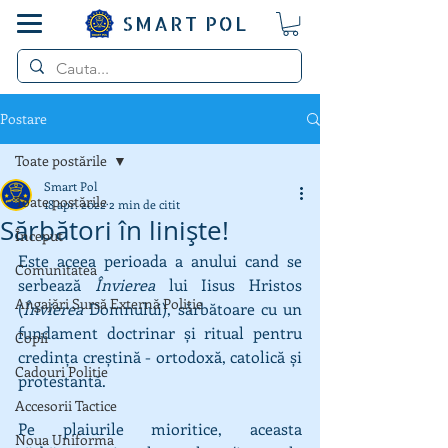
SMART POL
Postare
Toate postările
Smart Pol
Toate postările
18 apr. 2022
2 min de citit
Sărbători în liniște!
Început
Este aceea perioada a anului cand se 
Comunitatea
serbează 
Învierea
 lui Iisus Hristos 
Angajări Sursă Externă Poliție
(
Învierea
 Domnului), sărbătoare cu un 
fundament doctrinar și ritual pentru 
Copii
credința creștină - ortodoxă, catolică și 
Cadouri Politie
protestantă.
Accesorii Tactice
Pe plaiurile mioritice, aceasta 
Noua Uniforma