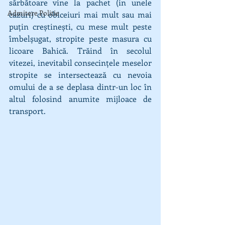
sărbătoare vine la pachet (in unele 
Admitere Politie
cazuri) cu obiceiuri mai mult sau mai 
puțin creștinești, cu mese mult peste 
îmbelșugat, stropite peste masura cu 
licoare Bahică. Trăind în secolul 
vitezei, inevitabil consecințele meselor 
stropite se intersectează cu nevoia 
omului de a se deplasa dintr-un loc în 
altul folosind anumite mijloace de 
transport.