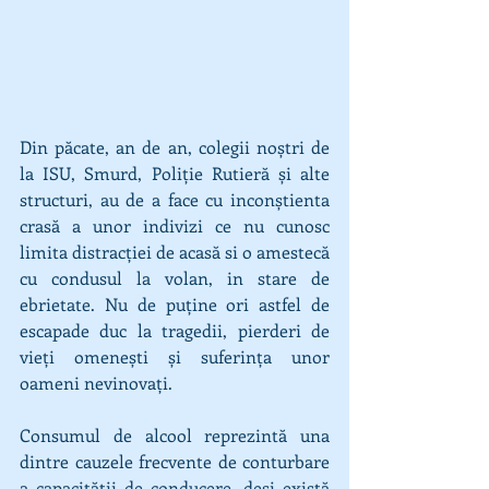
Din păcate, an de an, colegii noștri de 
la ISU, Smurd, Poliție Rutieră și alte 
structuri, au de a face cu inconștienta 
crasă a unor indivizi ce nu cunosc 
limita distracției de acasă si o amestecă 
cu condusul la volan, in stare de 
ebrietate. Nu de puține ori astfel de 
escapade duc la tragedii, pierderi de 
vieți omenești și suferința unor 
oameni nevinovați.
Consumul de alcool reprezintă una 
dintre cauzele frecvente de conturbare 
a capacității de conducere, deși există 