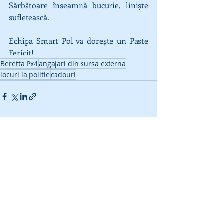
Sărbătoare înseamnă bucurie, liniște 
sufletească.
Echipa Smart Pol va dorește un Paste 
Fericit!
Beretta Px4
angajari din sursa externa
locuri la politie
cadouri
Postări recente
Afișează-le pe toate