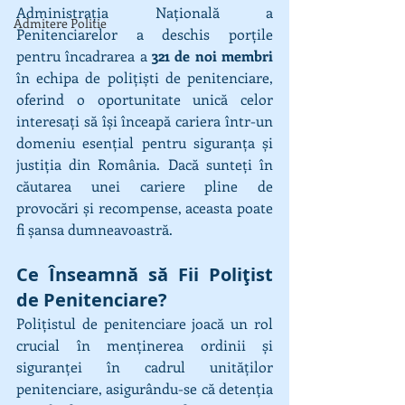
Administraţia Naţională a 
Admitere Politie
Penitenciarelor a deschis porțile 
pentru încadrarea a 
321 de noi membri
în echipa de polițiști de penitenciare, 
oferind o oportunitate unică celor 
interesați să își înceapă cariera într-un 
domeniu esențial pentru siguranța și 
justiția din România. Dacă sunteți în 
căutarea unei cariere pline de 
provocări și recompense, aceasta poate 
fi șansa dumneavoastră.
Ce Înseamnă să Fii Polițist 
de Penitenciare?
Polițistul de penitenciare joacă un rol 
crucial în menținerea ordinii și 
siguranței în cadrul unităților 
penitenciare, asigurându-se că detenția 