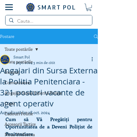
SMART POL
Postare
Toate postările
Smart Pol
Toate postările
2 sept. 2024
3 min de citit
Angajari din Sursa Externa
Început
la Politia Penitenciara -
Comunitatea
321 posturi vacante de
Angajări Sursă Externă Poliție
agent operativ
Copii
Actualizată în:
28 oct. 2024
Cadouri Politie
Cum să Vă Pregătiți pentru 
Accesorii Tactice
Oportunitatea de a Deveni Polițist de 
Penitenciare
Noua Uniforma