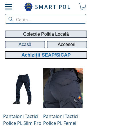
SMART POL
Colecție Poliția Locală
Acasă
Accesorii
Achiziții SEAP/SICAP
Pantaloni Tactici
Pantaloni Tactici
Police PL Slim Pro
Police PL Femei