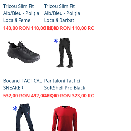
Tricou Slim Fit
Tricou Slim Fit
Alb/Bleu - Poliția
Alb/Bleu - Poliția
Locală Femei
Locală Barbat
Preț normal
Preț redus
Preț normal
Preț redus
140,00 RON
110,00 RON
140,00 RON
110,00 RON
Bocanci TACTICAL
Pantaloni Tactici
SNEAKER
SoftShell Pro Black
Preț normal
Preț redus
Preț normal
Preț redus
532,00 RON
492,00 RON
423,00 RON
323,00 RON