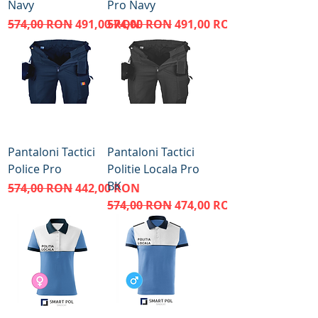
Navy
Pro Navy
Preț normal
Preț redus
Preț normal
Preț redus
574,00 RON
491,00 RON
574,00 RON
491,00 RON
Pantaloni Tactici
Pantaloni Tactici
Police Pro
Politie Locala Pro
BK
Preț normal
Preț redus
574,00 RON
442,00 RON
Preț normal
Preț redus
574,00 RON
474,00 RON